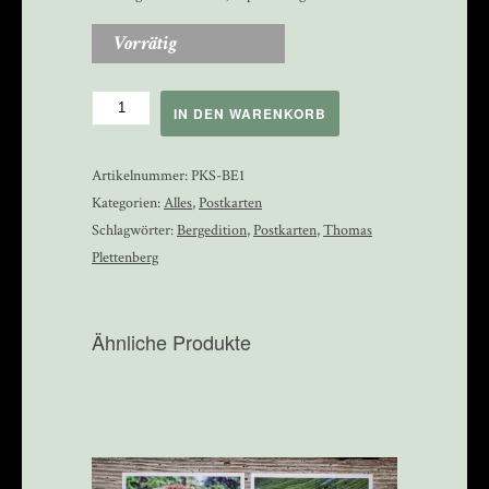
Vorrätig
Postkartenset
IN DEN WARENKORB
Bergedition
1
Artikelnummer:
PKS-BE1
Menge
Kategorien:
Alles
,
Postkarten
Schlagwörter:
Bergedition
,
Postkarten
,
Thomas
Plettenberg
Ähnliche Produkte