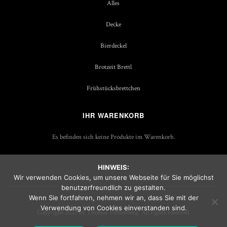
Alles
Decke
Bierdeckel
Brotzeit Brettl
Frühstücksbrettchen
IHR WARENKORB
Es befinden sich keine Produkte im Warenkorb.
HINWEIS:
Wir verwenden Cookies, um unsere Webseite für Sie möglichst
benutzerfreundlich zu gestalten.
Wenn Sie fortfahren, nehmen wir an, dass Sie mit der
Verwendung von Cookies einverstanden sind.
Copyright 2023 by Thomas Plettenberg. All rights reserved.