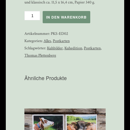
und klassisch ca. 11,5 x 16,4 cm, Papier 340 g.
Postkartenset
IN DEN WARENKORB
Kuhedition
2
Artikelnummer:
PKS-ED02
Menge
Kategorien:
Alles
,
Postkarten
Schlagwörter:
Kuhbilder
,
Kuhedition
,
Postkarten
,
Thomas Plettenberg
Ähnliche Produkte