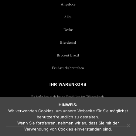
Angebote
Alles
Decke
Bierdeckel
Brotzeit Brettl
Frühstücksbrettchen
IHR WARENKORB
Es befinden sich keine Produkte im Warenkorb.
HINWEIS:
Wir verwenden Cookies, um unsere Webseite für Sie möglichst
benutzerfreundlich zu gestalten.
Wenn Sie fortfahren, nehmen wir an, dass Sie mit der
Verwendung von Cookies einverstanden sind.