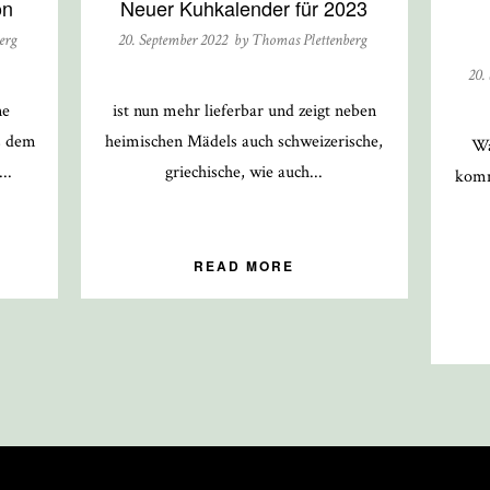
on
Neuer Kuhkalender für 2023
erg
20. September 2022 by
Thomas Plettenberg
20.
ne
ist nun mehr lieferbar und zeigt neben
s dem
heimischen Mädels auch schweizerische,
Wa
..
griechische, wie auch...
komm
READ MORE