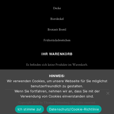
Decke
Bierdeckel
Brotzeit Brettl
Frühstücksbrettchen
IHR WARENKORB
Es befinden sich keine Produkte im Warenkorb.
HINWEIS:
Wir verwenden Cookies, um unsere Webseite für Sie möglichst
benutzerfreundlich zu gestalten.
Wenn Sie fortfahren, nehmen wir an, dass Sie mit der
Verwendung von Cookies einverstanden sind.
Copyright 2023 by Thomas Plettenberg. All rights reserved.
Ich stimme zu!
Datenschutz/Cookie-Richtlinie